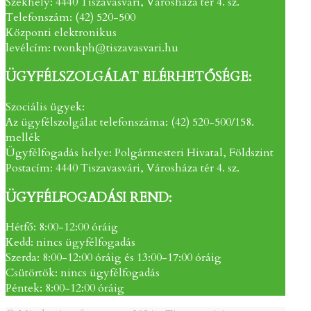
Székhely: 4440 Tiszavasvári, Városháza tér 4. sz.
Telefonszám: (42) 520-500
Központi elektronikus
levélcím: tvonkph@tiszavasvari.hu
ÜGYFÉLSZOLGÁLAT ELÉRHETŐSÉGE:
Szociális ügyek:
Az ügyfélszolgálat telefonszáma: (42) 520-500/158.
mellék
Ügyfélfogadás helye: Polgármesteri Hivatal, Földszint
Postacím: 4440 Tiszavasvári, Városháza tér 4. sz.
ÜGYFÉLFOGADÁSI REND:
Hétfő: 8:00-12:00 óráig
Kedd: nincs ügyfélfogadás
Szerda: 8:00-12:00 óráig és 13:00-17:00 óráig
Csütörtök: nincs ügyfélfogadás
Péntek: 8:00-12:00 óráig